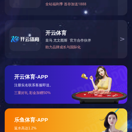
移动式美固笼
移动式美固笼外形轻巧，笼体除底框外都有铁丝碰焊成的网
片组合而成；网片与网片、网片与底框靠小连接件连接，可
活动。且前后面可打开，在堆垛后能取物，堆垛时承重在侧
面的网片上。该移动式美固笼已完全具备可堆垛性...