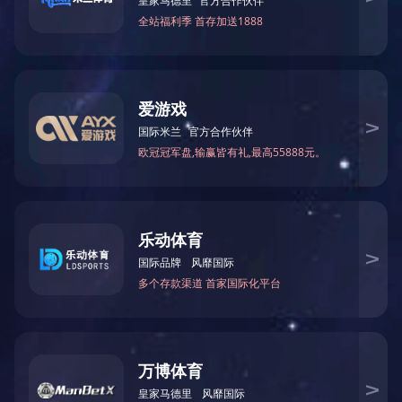
金属美固笼
金属美固笼是一种用来存放货物的网状结构的金属笼；具有
存放物品容量固定、存放明了、便于库存清点。金属美固笼
的使用提高了仓储空间的利用率，且可以堆垛，不用时可以
折叠存放，节省仓库空间。因此主要用于较重或大...