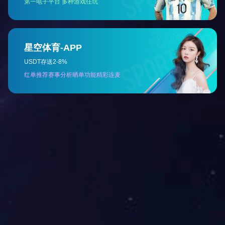
带盖美固笼
带盖美固笼的结构设计是为了随时存取货物方便，并且在堆
叠存储时，可以随时打开小门存入或取出物品，免除翻仓的
麻烦；配合叉车、升降机、吊车等设备可进行作业，大大的
节省了存储空间。带盖美固笼运输便捷、且能够重...
带轮美固笼